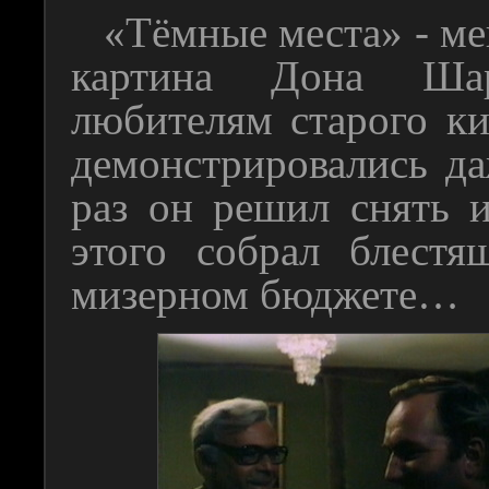
«Тёмные места» - мен
картина Дона Шар
любителям старого к
демонстрировались д
раз он решил снять 
этого собрал блестя
мизерном бюджете…