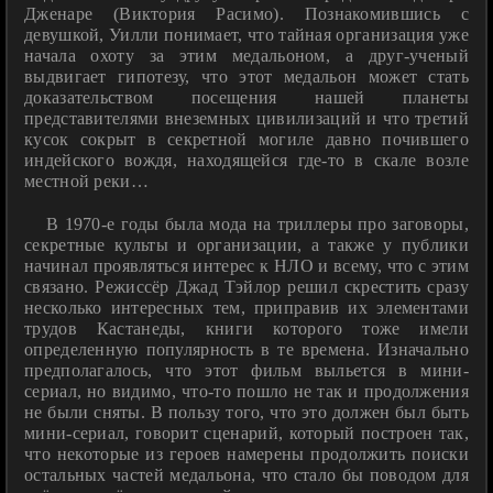
Дженаре (Виктория Расимо). Познакомившись с
девушкой, Уилли понимает, что тайная организация уже
начала охоту за этим медальоном, а друг-ученый
выдвигает гипотезу, что этот медальон может стать
доказательством посещения нашей планеты
представителями внеземных цивилизаций и что третий
кусок сокрыт в секретной могиле давно почившего
индейского вождя, находящейся где-то в скале возле
местной реки…
В 1970-е годы была мода на триллеры про заговоры,
секретные культы и организации, а также у публики
начинал проявляться интерес к НЛО и всему, что с этим
связано. Режиссёр Джад Тэйлор решил скрестить сразу
несколько интересных тем, приправив их элементами
трудов Кастанеды, книги которого тоже имели
определенную популярность в те времена. Изначально
предполагалось, что этот фильм выльется в мини-
сериал, но видимо, что-то пошло не так и продолжения
не были сняты. В пользу того, что это должен был быть
мини-сериал, говорит сценарий, который построен так,
что некоторые из героев намерены продолжить поиски
остальных частей медальона, что стало бы поводом для