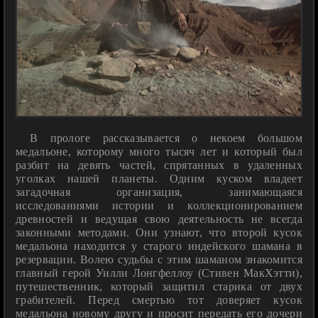
В прологе рассказывается о некоем большом
медальоне, которому много тысяч лет и который был
разбит на девять частей, спрятанных в удаленных
уголках нашей планеты. Одним куском владеет
загадочная организация, занимающаяся
исследованиями истории и коллекционированием
древностей и ведущая свою деятельность не всегда
законными методами. Они узнают, что второй кусок
медальона находится у старого индейского шамана в
резервации. Волею судьбы с этим шаманом знакомится
главный герой Уилли Лонгфеллоу (Стивен МакХэтти),
путешественник, который защитил старика от двух
грабителей. Перед смертью тот доверяет кусок
медальона новому другу и просит передать его дочери