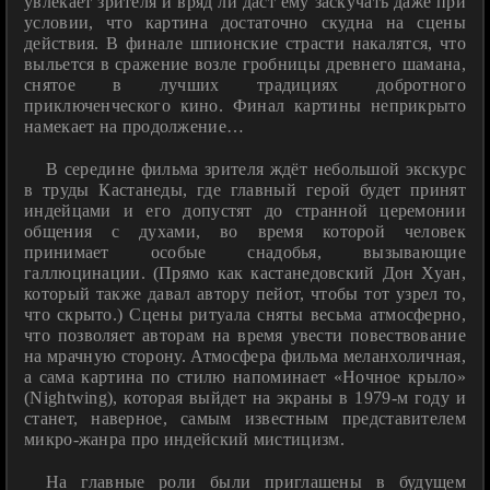
увлекает зрителя и вряд ли даст ему заскучать даже при
условии, что картина достаточно скудна на сцены
действия. В финале шпионские страсти накалятся, что
выльется в сражение возле гробницы древнего шамана,
снятое в лучших традициях добротного
приключенческого кино. Финал картины неприкрыто
намекает на продолжение…
В середине фильма зрителя ждёт небольшой экскурс
в труды Кастанеды, где главный герой будет принят
индейцами и его допустят до странной церемонии
общения с духами, во время которой человек
принимает особые снадобья, вызывающие
галлюцинации. (Прямо как кастанедовский Дон Хуан,
который также давал автору пейот, чтобы тот узрел то,
что скрыто.) Сцены ритуала сняты весьма атмосферно,
что позволяет авторам на время увести повествование
на мрачную сторону. Атмосфера фильма меланхоличная,
а сама картина по стилю напоминает «Ночное крыло»
(Nightwing), которая выйдет на экраны в 1979-м году и
станет, наверное, самым известным представителем
микро-жанра про индейский мистицизм.
На главные роли были приглашены в будущем