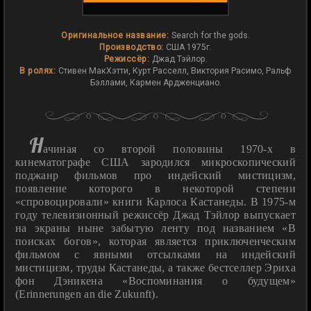
Оригинальное название:
Search for the gods.
Производство:
США 1975г.
Режиссёр:
Джад Тэйлор.
В ролях:
Стивен МакХэтти, Курт Расселл, Виктория Расимо, Ральф
Бэллами, Кармен Ардженциано.
Н
Рецензия на фильм «В поисках богов»
ачиная со второй половины 1970-х в
кинематографе США зародился микроскопический
поджанр фильмов про индейский мистицизм,
появление которого в некоторой степени
«спровоцировали» книги Карлоса Кастанеды. В 1975-м
году телевизионный режиссёр Джад Тэйлор выпускает
на экраны ныне забытую ленту под названием «В
поисках богов», которая является приключенческим
фильмом с явными отсылками на индейский
мистицизм, труды Кастанеды, а также бестселлер Эриха
фон Дэникена «Воспоминания о будущем»
(Erinnerungen an die Zukunft).